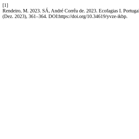
[1]
Rendeiro, M. 2023. SÁ, André Corrêa de. 2023. Ecofagias I. Portug
(Dez. 2023), 361–364. DOI:https://doi.org/10.34619/yvze-ikbp.