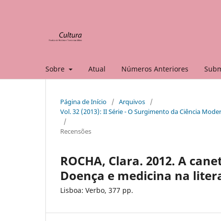
Sobre
Atual
Números Anteriores
Subm
Página de Início
/
Arquivos
/
Vol. 32 (2013): II Série - O Surgimento da Ciência Mode
/
Recensões
ROCHA, Clara. 2012. A cane
Doença e medicina na lite
Lisboa: Verbo, 377 pp.