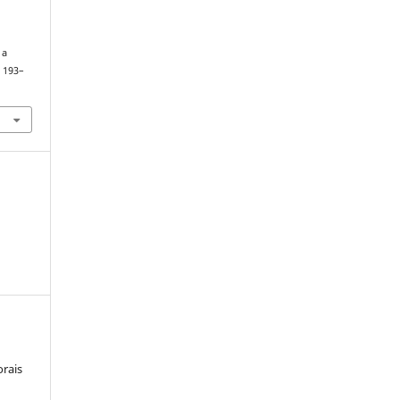
 a
, 193–
orais