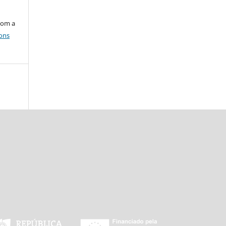
com a
ons