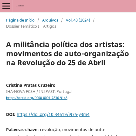
Página de Início
/
Arquivos
/
Vol. 43 (2024)
/
Dossier Temático I | Artigos
A militância política dos artistas:
movimentos de auto-organização
na Revolução do 25 de Abril
Cristina Pratas Cruzeiro
IHA-NOVA FCSH / IN2PAST, Portugal
https://orcid.org/0000-0001-7836-9148
DOI:
https://doi.org/10.34619/i975-y3m4
Palavras-chave:
revolução, movimentos de auto-